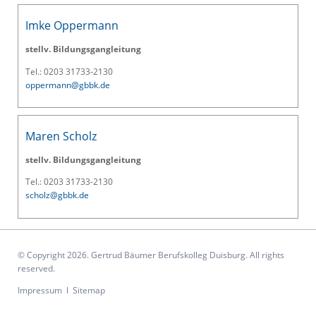
Imke Oppermann
stellv. Bildungsgangleitung
Tel.: 0203 31733-2130
oppermann@gbbk.de
Maren Scholz
stellv. Bildungsgangleitung
Tel.: 0203 31733-2130
scholz@gbbk.de
© Copyright 2026. Gertrud Bäumer Berufskolleg Duisburg. All rights
reserved.
Navigation
Impressum
Sitemap
überspringen