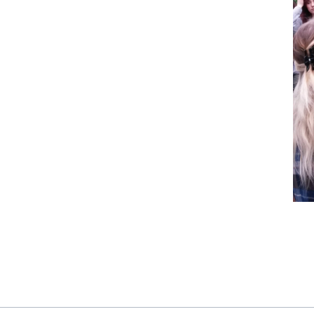
Staatlich geprüfte/r
A
Kinderpflegerin/Kinderpfleger
F
Erzieher/in (Fachschule praxisintegrierte
B
Ausbildung)
H
B
H