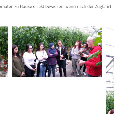
Geplante Auslandspr
Zweijährige Berufsfachschule Fachrichtung:
Z
Tomaten zu Hause direkt bewiesen, wenn nach der Zugfahrt 
Absolvierte Auslands
Gesundheit und Soziales und FHR
E
Sonstige Auslandsko
Pharmazeutisch-kaufm. Angestellte - Duale
B
Ausbildung - (ggf. mit FHR)
V
Europass
Berufsfachschule Gesundheit, Erziehung und
Sprachfeststellungs
Soziales
Sozialpädagogik
B