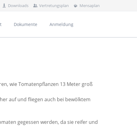
Downloads
Vertretungsplan
Mensaplan
Navigation
überspringen
t
Dokumente
Anmeldung
rnährung und Haushaltsorganisation
hren, wie Tomatenpflanzen 13 Meter groß
al
üher auf und fliegen auch bei bewölktem
omaten gegessen werden, da sie reifer und
und Kontakte
usbildungsvorbereitung