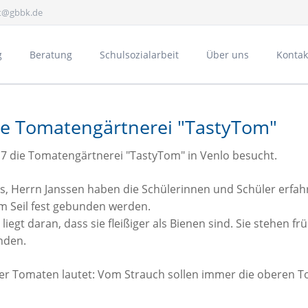
at@gbbk.de
g
Beratung
Schulsozialarbeit
Über uns
Kontak
Gesundheit
E
ie Tomatengärtnerei "TastyTom"
17 die Tomatengärtnerei "TastyTom" in Venlo besucht.
s, Herrn Janssen haben die Schülerinnen und Schüler erfa
Bücheraustauschreg
m Seil fest gebunden werden.
egt daran, dass sie fleißiger als Bienen sind.
Sie stehen fr
nden.
ber Tomaten lautet: Vom Strauch sollen immer die oberen T
Schulpartnerschaft 
Aktivitäten
A