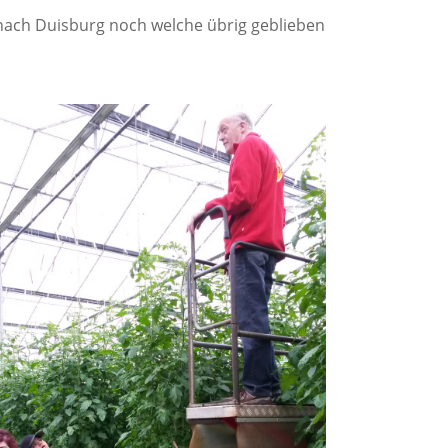
aktika
weijährige Berufsfachschule Fachrichtung:
nach Duisburg noch welche übrig geblieben
praktika
rnährung/Hauswirtschaft
ntakte
erufsfachschule für Ernährungs- und
ersorgungsmanagement
prüfungen
erufl. Gymnasien und Fachoberschule