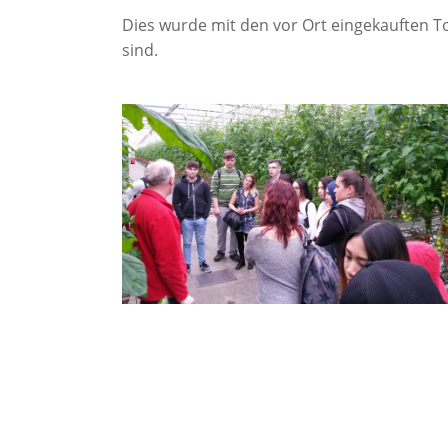
Bekleidungstechnische Assistenten
Dies wurde mit den vor Ort eingekauften 
sind.
Friseure (Duale Ausbildung)
Floristen (Duale Ausbildung)
Sozialpflege