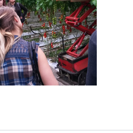
ktivitäten
achoberschule (FOS) Gesundheit und Soziales
erufliches Gymnasium (Allgemeine
ochschulreife / Gesundheit)
erufliches Gymnasium (Allgemeine
ochschulreife / Erziehungswissenschaften)