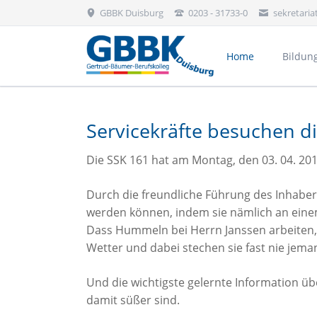
GBBK Duisburg
0203 - 31733-0
sekretari
Home
Bildun
Bekleidung, Floristik & Körperpflege
Servicekräfte besuchen d
Die SSK 161 hat am Montag, den 03. 04. 20
Durch die freundliche Führung des Inhaber
werden können, indem sie nämlich an eine
Dass Hummeln bei Herrn Janssen arbeiten, li
Wetter und dabei stechen sie fast nie jema
Und die wichtigste gelernte Information ü
damit süßer sind.
Aktivitäten