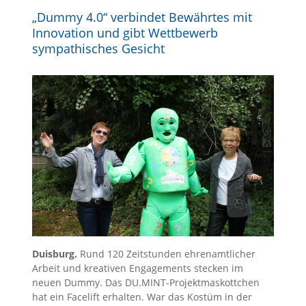
„Dummy 4.0“ verbindet Bewährtes mit
Innovation und gibt Wettbewerb
sympathisches Gesicht
Duisburg.
Rund 120 Zeitstunden ehrenamtlicher
Arbeit und kreativen Engagements stecken im
neuen Dummy. Das DU.MINT-Projektmaskottchen
hat ein Facelift erhalten. War das Kostüm in der