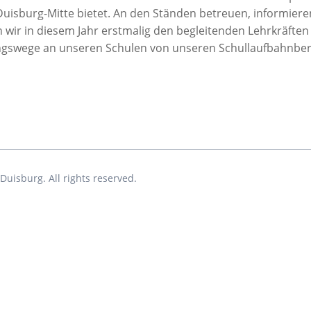
Geplante Auslandspr
Duisburg-Mitte bietet. An den Ständen betreuen, informier
Zweijährige Berufsfachschule Fachrichtung:
Z
Absolvierte Auslands
Gesundheit und Soziales und FHR
E
 wir in diesem Jahr erstmalig den begleitenden Lehrkräften d
Sonstige Auslandsko
gswege an unseren Schulen von unseren Schullaufbahnbera
Pharmazeutisch-kaufm. Angestellte - Duale
B
Ausbildung - (ggf. mit FHR)
V
Europass
Berufsfachschule Gesundheit, Erziehung und
Sprachfeststellungs
Soziales
Sozialpädagogik
B
uisburg. All rights reserved.