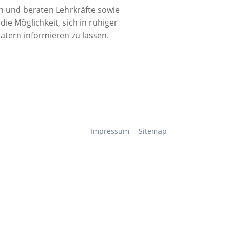
aktika
en und beraten Lehrkräfte sowie
weijährige Berufsfachschule Fachrichtung:
praktika
rnährung/Hauswirtschaft
ie Möglichkeit, sich in ruhiger
ntakte
tern informieren zu lassen.
erufsfachschule für Ernährungs- und
ersorgungsmanagement
prüfungen
erufl. Gymnasien und Fachoberschule
Navigation
Impressum
Sitemap
überspringen