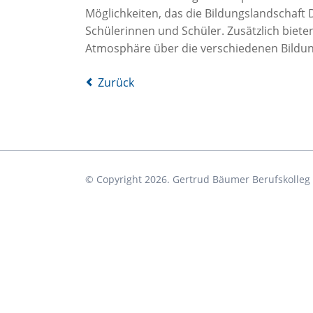
Möglichkeiten, das die Bildungslandschaft 
Bekleidungstechnische Assistenten
Schülerinnen und Schüler. Zusätzlich bieten
Friseure (Duale Ausbildung)
Atmosphäre über die verschiedenen Bildun
Floristen (Duale Ausbildung)
Zurück
Sozialpflege
© Copyright 2026. Gertrud Bäumer Berufskolleg D