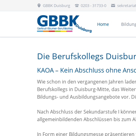
GBBK Duisburg
0203 - 31733-0
sekretari
Home
Bildun
Bekleidung, Floristik & Körperpflege
Die Berufskollegs Duisbu
KAOA – Kein Abschluss ohne Ans
Wie schon in den vergangenen Jahren laden 
Berufskollegs in Duisburg-Mitte, das Weite
Bildungs- und Ausbildungsangebote vor. Di
Nach Abschluss der Sekundarstufe I können
allgemeinbildenden Abschlüssen bis zum A
In Form einer Bildungsmesse präsentieren
Aktivitäten