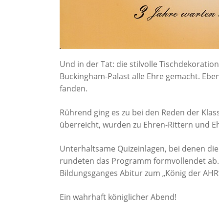
Bekleidungstechnische Assistenten
Friseure (Duale Ausbildung)
Floristen (Duale Ausbildung)
Und in der Tat: die stilvolle Tischdekorat
Buckingham-Palast alle Ehre gemacht. Eben
fanden.
Sozialpflege
Rührend ging es zu bei den Reden der Klas
überreicht, wurden zu Ehren-Rittern und 
Unterhaltsame Quizeinlagen, bei denen die
rundeten das Programm formvollendet ab. 
Bildungsganges Abitur zum „König der AHR
Ein wahrhaft königlicher Abend!