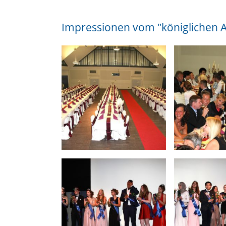
Impressionen vom "königlichen Ab
Aktivitäten
Staatlich geprüfte*r Sozialassistent*in
Staatlich geprüfte*r Sozialassistent*in,
Schwerpunkt Heilerziehung