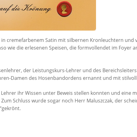
Geplante Auslandspr
Zweijährige Berufsfachschule Fachrichtung:
Z
Absolvierte Auslands
Gesundheit und Soziales und FHR
E
Sonstige Auslandsko
Pharmazeutisch-kaufm. Angestellte - Duale
B
Ausbildung - (ggf. mit FHR)
V
Europass
Berufsfachschule Gesundheit, Erziehung und
Sprachfeststellungs
ion in cremefarbenem Satin mit silbernen Kronleuchtern und
Soziales
so wie die erlesenen Speisen, die formvollendet im Foyer
Sozialpädagogik
B
senlehrer, der Leistungskurs-Lehrer und des Bereichsleite
Ehren-Damen des Hosenbandordens ernannt und mit stilvoll
 Lehrer ihr Wissen unter Beweis stellen konnten und eine m
Zum Schluss wurde sogar noch Herr Maluszczak, der scheid
“gekrönt.