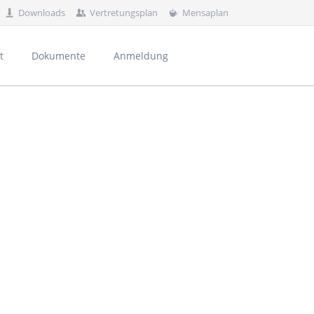
Downloads
Vertretungsplan
Mensaplan
Navigation
überspringen
t
Dokumente
Anmeldung
rnährung und Haushaltsorganisation
al
und Kontakte
usbildungsvorbereitung