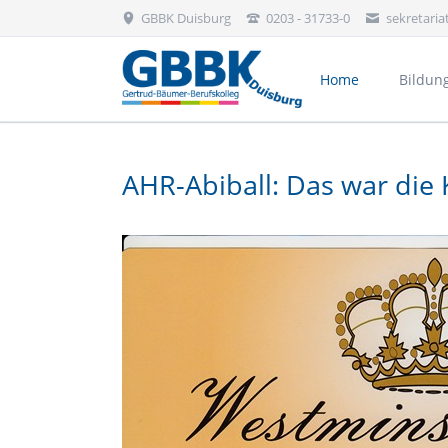
GBBK Duisburg
0203 - 31733-0
sekretari
Home
Bildun
Bekleidung, Floristik & Körperpflege
AHR-Abiball: Das war die
Aktivitäten