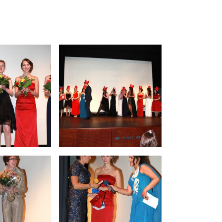
ktivitäten
achoberschule (FOS) Gesundheit und Soziales
erufliches Gymnasium (Allgemeine
ochschulreife / Gesundheit)
erufliches Gymnasium (Allgemeine
ochschulreife / Erziehungswissenschaften)