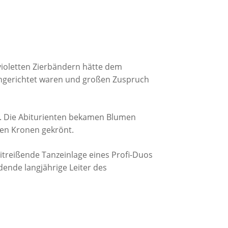
aktika
weijährige Berufsfachschule Fachrichtung:
praktika
rnährung/Hauswirtschaft
ntakte
erufsfachschule für Ernährungs- und
ersorgungsmanagement
prüfungen
 violetten Zierbändern hätte dem
 angerichtet waren und großen Zuspruch
erufl. Gymnasien und Fachoberschule
rs. Die Abiturienten bekamen Blumen
en Kronen gekrönt.
itreißende Tanzeinlage eines Profi-Duos
ende langjährige Leiter des