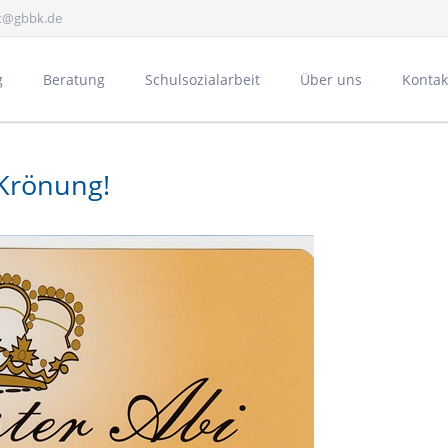
at@gbbk.de
g
Beratung
Schulsozialarbeit
Über uns
Kontak
Gesundheit
E
 Krönung!
Bücheraustauschreg
Schulpartnerschaft 
Aktivitäten
A