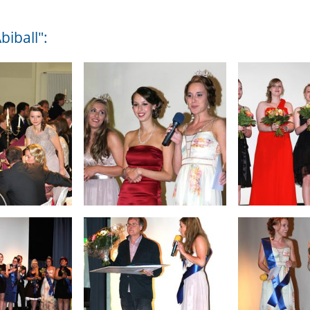
iball":
Staatlich geprüfte/r
A
Kinderpflegerin/Kinderpfleger
F
Erzieher/in (Fachschule praxisintegrierte
B
Ausbildung)
H
B
H