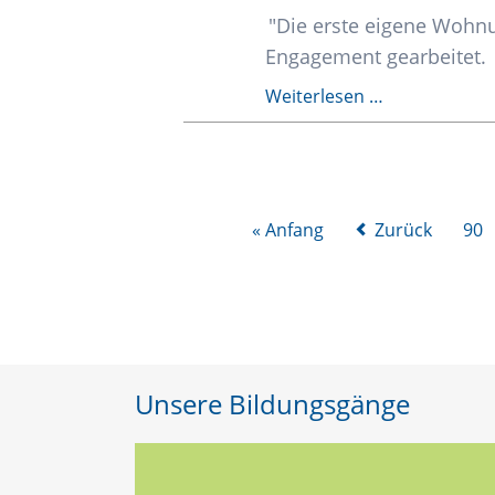
"Die erste eigene Wohnu
Engagement gearbeitet.
HBE:
Weiterlesen …
Die
erste
eigene
Wohnung
« Anfang
Zurück
90
Unsere Bildungsgänge