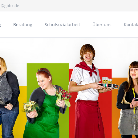
at@gbbk.de
g
Beratung
Schulsozialarbeit
Über uns
Kontak
Gesundheit
E
Bücheraustauschreg
Schulpartnerschaft 
Aktivitäten
A