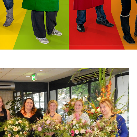
Geplante Auslandspr
Zweijährige Berufsfachschule Fachrichtung:
Z
Absolvierte Auslands
Gesundheit und Soziales und FHR
E
Sonstige Auslandsko
Pharmazeutisch-kaufm. Angestellte - Duale
B
Ausbildung - (ggf. mit FHR)
V
Europass
Berufsfachschule Gesundheit, Erziehung und
Sprachfeststellungs
Soziales
Sozialpädagogik
B