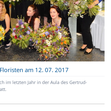
Staatlich geprüfte/r
A
Kinderpflegerin/Kinderpfleger
F
Erzieher/in (Fachschule praxisintegrierte
B
Ausbildung)
H
B
H
loristen am 12. 07. 2017
h im letzten Jahr in der Aula des Gertrud-
tt.
g