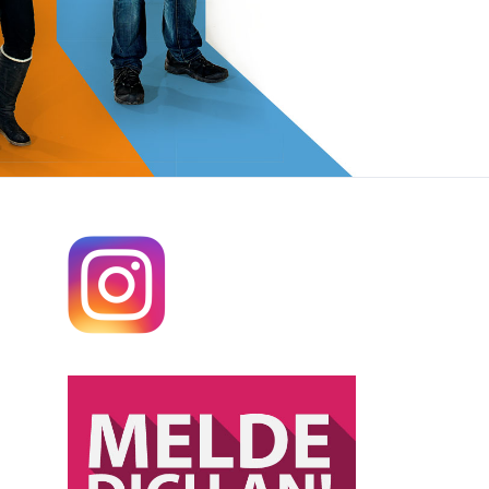
aktika
weijährige Berufsfachschule Fachrichtung:
praktika
rnährung/Hauswirtschaft
ntakte
erufsfachschule für Ernährungs- und
ersorgungsmanagement
prüfungen
erufl. Gymnasien und Fachoberschule