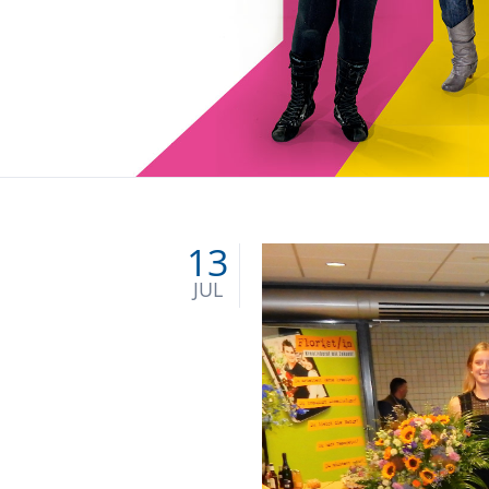
Bekleidungstechnische Assistenten
Friseure (Duale Ausbildung)
Floristen (Duale Ausbildung)
Sozialpflege
13
JUL