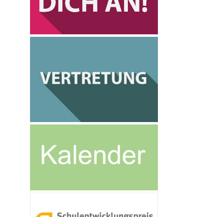
ktivitäten
achoberschule (FOS) Gesundheit und Soziales
erufliches Gymnasium (Allgemeine
ochschulreife / Gesundheit)
erufliches Gymnasium (Allgemeine
ochschulreife / Erziehungswissenschaften)