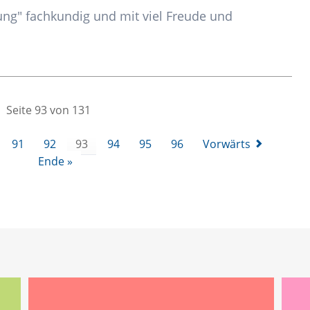
ng" fachkundig und mit viel Freude und
Seite 93 von 131
91
92
93
94
95
96
Vorwärts
Ende »