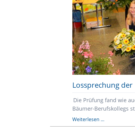
Aktivitäten
Staatlich geprüfte*r Sozialassistent*in
Staatlich geprüfte*r Sozialassistent*in,
Schwerpunkt Heilerziehung
Lossprechung der F
Die Prüfung fand wie auc
Bäumer-Berufskollegs sta
Lossprechun
Weiterlesen …
der
Floristen