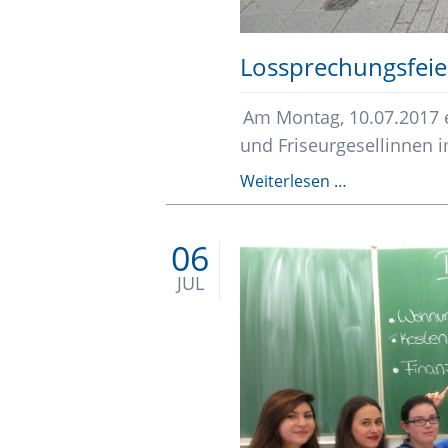
Lossprechungsfeie
Am Montag, 10.07.2017 e
und Friseurgesellinnen i
Lossprechung
Weiterlesen …
der
Friseure
06
und
Friseurinnen
JUL