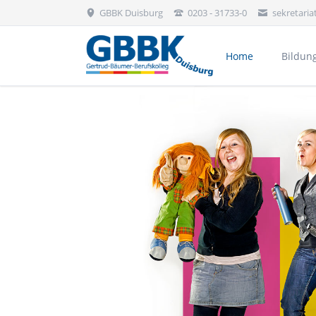
GBBK Duisburg
0203 - 31733-0
sekretari
Home
Bildun
Bekleidung, Floristik & Körperpflege
Aktivitäten