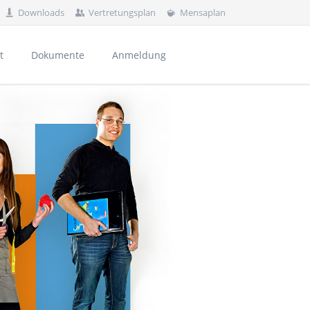
Downloads
Vertretungsplan
Mensaplan
Navigation
überspringen
t
Dokumente
Anmeldung
rnährung und Haushaltsorganisation
al
und Kontakte
usbildungsvorbereitung