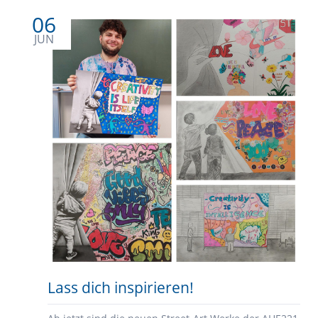
wir
06
auf!
JUN
Lass dich inspirieren!