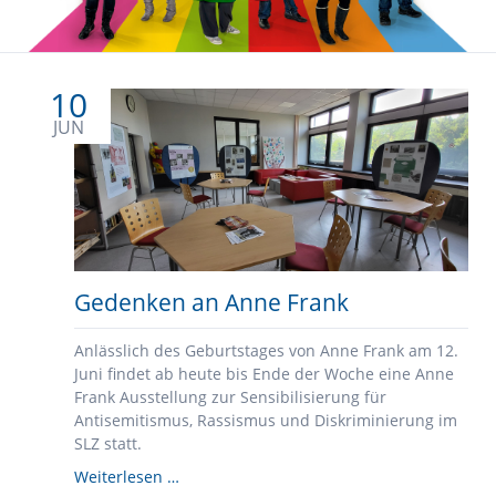
10
JUN
Gedenken an Anne Frank
Anlässlich des Geburtstages von Anne Frank am 12.
Juni findet ab heute bis Ende der Woche eine Anne
Frank Ausstellung zur Sensibilisierung für
Antisemitismus, Rassismus und Diskriminierung im
SLZ statt.
Gedenken
Weiterlesen …