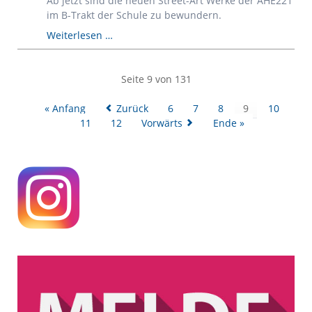
Ab jetzt sind die neuen Street-Art Werke der AHE221
im B-Trakt der Schule zu bewundern.
Lass
Weiterlesen …
dich
inspirieren!
Seite 9 von 131
« Anfang
Zurück
6
7
8
9
10
11
12
Vorwärts
Ende »