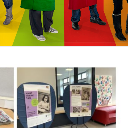
Geplante Auslandspr
Zweijährige Berufsfachschule Fachrichtung:
Z
Absolvierte Auslands
Gesundheit und Soziales und FHR
E
Sonstige Auslandsko
Pharmazeutisch-kaufm. Angestellte - Duale
B
Ausbildung - (ggf. mit FHR)
V
Europass
Berufsfachschule Gesundheit, Erziehung und
Sprachfeststellungs
Soziales
Sozialpädagogik
B