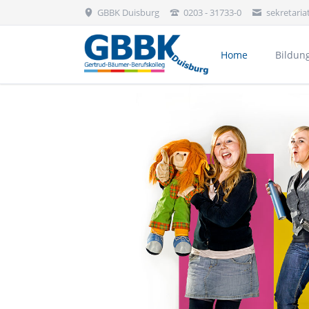
GBBK Duisburg
0203 - 31733-0
sekretari
Home
Bildun
Bekleidung, Floristik & Körperpflege
Aktivitäten