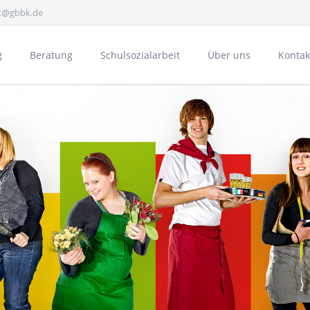
at@gbbk.de
g
Beratung
Schulsozialarbeit
Über uns
Kontak
Gesundheit
E
Bücheraustauschreg
Schulpartnerschaft 
Aktivitäten
A