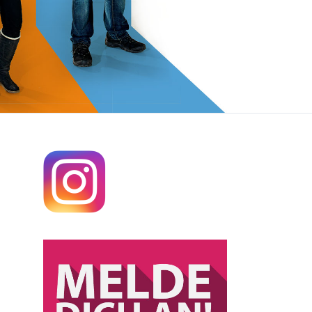
aktika
weijährige Berufsfachschule Fachrichtung:
praktika
rnährung/Hauswirtschaft
ntakte
erufsfachschule für Ernährungs- und
ersorgungsmanagement
prüfungen
erufl. Gymnasien und Fachoberschule