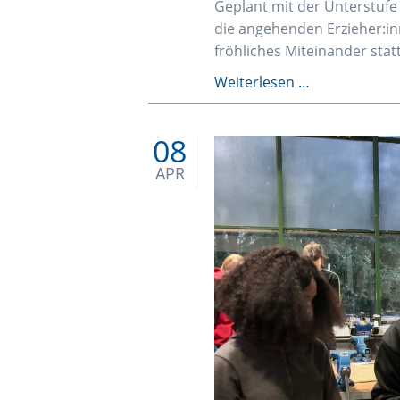
Geplant mit der Unterstufe
die angehenden Erzieher:in
fröhliches Miteinander statt
Inklusives
Weiterlesen …
Sportfest
-
08
2
Tage
APR
voll
Spaß,
Bewegung
und
Begegnung