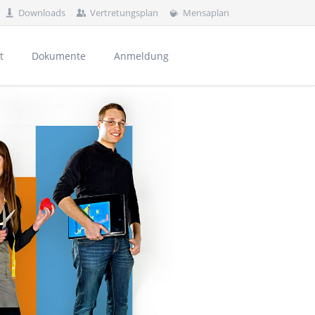
Downloads
Vertretungsplan
Mensaplan
Navigation
überspringen
t
Dokumente
Anmeldung
rnährung und Haushaltsorganisation
al
und Kontakte
usbildungsvorbereitung