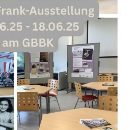
Staatlich geprüfte/r
A
Kinderpflegerin/Kinderpfleger
F
Erzieher/in (Fachschule praxisintegrierte
B
Ausbildung)
H
B
H