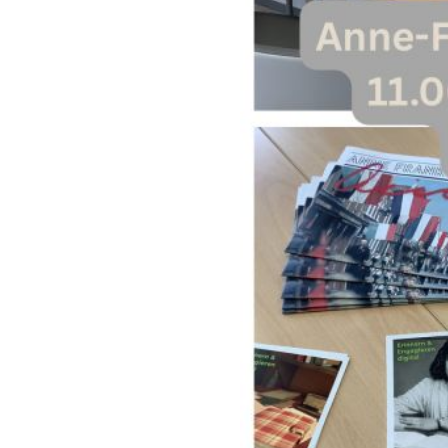
Aktivitäten
Staatlich geprüfte*r Sozialassistent*in
Staatlich geprüfte*r Sozialassistent*in,
Schwerpunkt Heilerziehung