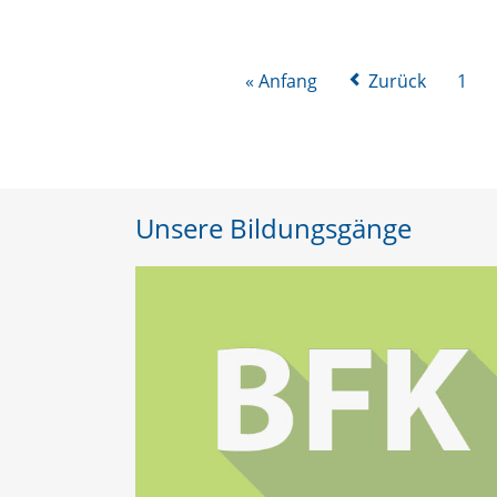
Klassen
bei
KAoA
« Anfang
Zurück
1
(Kein
Abschluss
ohne
Anschluss)
Unsere Bildungsgänge