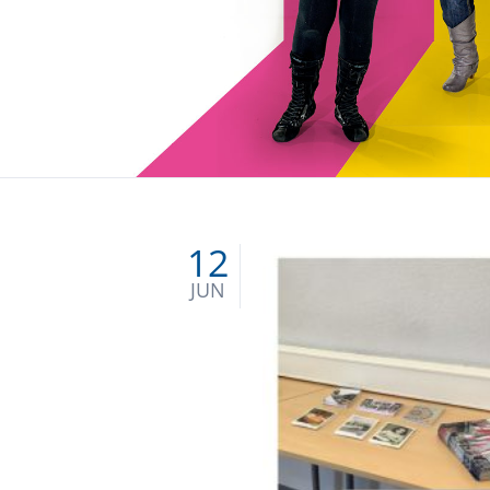
Bekleidungstechnische Assistenten
Friseure (Duale Ausbildung)
Floristen (Duale Ausbildung)
Sozialpflege
12
JUN