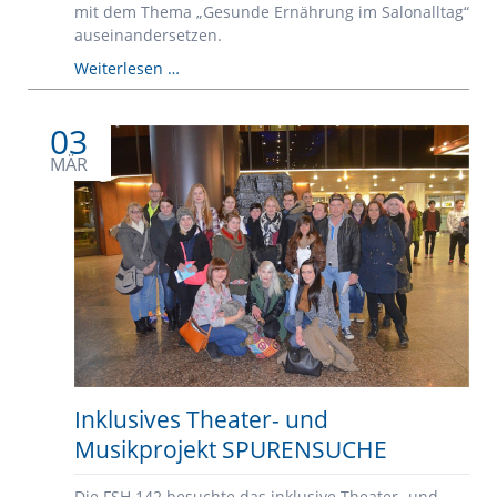
mit dem Thema „Gesunde Ernährung im Salonalltag“
auseinandersetzen.
Gesunde
Weiterlesen …
Ernährung
im
03
Salonalltag
MÄR
Inklusives Theater- und
Musikprojekt SPURENSUCHE
Die FSH 142 besuchte das inklusive Theater- und