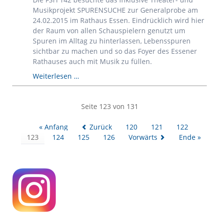
Musikprojekt SPURENSUCHE zur Generalprobe am
24.02.2015 im Rathaus Essen. Eindrücklich wird hier
der Raum von allen Schauspielern genutzt um
Spuren im Alltag zu hinterlassen, Lebensspuren
sichtbar zu machen und so das Foyer des Essener
Rathauses auch mit Musik zu füllen.
Inklusives
Weiterlesen …
Theater-
und
Musikprojekt
Seite 123 von 131
SPURENSUCHE
« Anfang
Zurück
120
121
122
123
124
125
126
Vorwärts
Ende »