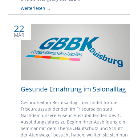
Info-
Weiterlesen …
Tag
und
22
Anmeldeberatung
am
MÄR
31.
Januar
Gesunde Ernährung im Salonalltag
Gesundheit im Berufsalltag – der findet für die
Friseurauszubildenden im Friseursalon statt.
Nachdem unsere Friseur-Auszubildenden des 1.
Ausbildungsjahres zu Beginn ihrer Ausbildung ein
Seminar mit dem Thema „Hautschutz und Schutz
der Atemwege“ besucht haben, wollten sie sich nun