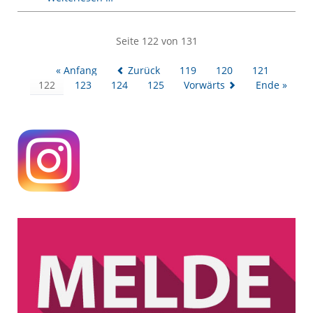
Tag
und
Anmeldeberatung
Seite 122 von 131
am
31.
« Anfang
Zurück
119
120
121
Januar
122
123
124
125
Vorwärts
Ende »