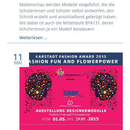
Modenschau werden Modelle vorgeführt, die die
Schülerinnen und Schüler selbst entworfen, den
Schnitt erstellt und anschließend gefertigt haben.
Mit dabei ist auch die Mittelstufe BTA131, deren
Schülerinnen je ein Modell beisteuern
No
Weiterlesen …
Title
No
11
Show
Just
MAI
Fashion
-
Modenschau
der
Bekleidungstechnischen
Assistenten