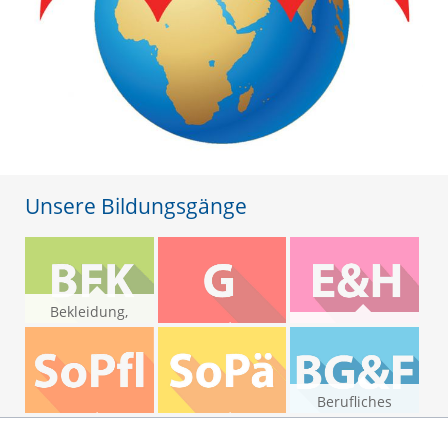
Unsere Bildungsgänge
Bekleidung,
Floristik,
Ernährung und
Körperpflege
Gesundheit
Haushaltsorganisation
Berufliches
Gymnasium und
Sozialpflege
Sozialpädagogik
Fachoberschulen